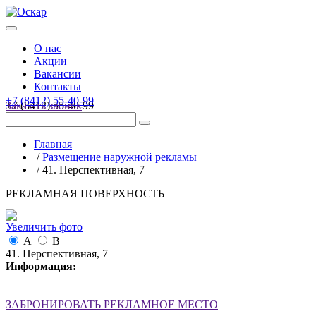
О нас
Акции
Вакансии
Контакты
+7 (8412) 55-40-99
+7 (8412) 55-40-99
Заказать звонок
Главная
/
Размещение наружной рекламы
/
41. Перспективная, 7
РЕКЛАМНАЯ ПОВЕРХНОСТЬ
Увеличить фото
А
B
41. Перспективная, 7
Информация:
ЗАБРОНИРОВАТЬ РЕКЛАМНОЕ МЕСТО