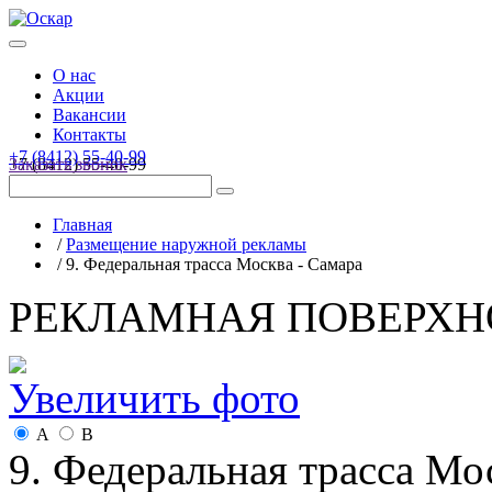
О нас
Акции
Вакансии
Контакты
+7 (8412) 55-40-99
+7 (8412) 55-40-99
Заказать звонок
Главная
/
Размещение наружной рекламы
/
9. Федеральная трасса Москва - Самара
РЕКЛАМНАЯ ПОВЕРХН
Увеличить фото
А
B
9. Федеральная трасса Мо