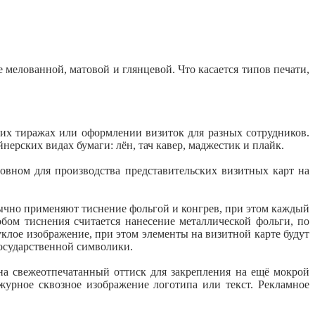
е мелованной, матовой и глянцевой. Что касается типов печати,
ших тиражах или оформлении визиток для разных сотрудников.
рских видах бумаги: лён, тач кавер, маджестик и плайк.
овном для производства представительских визитных карт на
бычно применяют тиснение фольгой и конгрев, при этом каждый
обом тиснения считается нанесение металлической фольги, по
клое изображение, при этом элементы на визитной карте будут
государственной символики.
на свежеотпечатанный оттиск для закрепления на ещё мокрой
 ажурное сквозное изображение логотипа или текст.
Рекламное