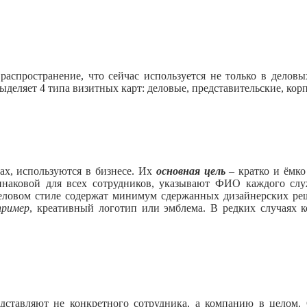
аспространение, что сейчас используется не только в делов
ыделяет 4 типа визитных карт: деловые, представительские, кор
ах, используются в бизнесе. Их
основная цель
– кратко и ёмк
инаковой для всех сотрудников, указывают ФИО каждого слу
деловом стиле содержат минимум сдержанных дизайнерских ре
пример
, креативный логотип или эмблема. В редких случаях 
дставляют не конкретного сотрудника, а компанию в целом.