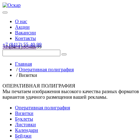
О нас
Акции
Вакансии
Контакты
+7 (8412) 55-40-99
+7 (8412) 55-40-99
Заказать звонок
Главная
/
Оперативная полиграфия
/
Визитки
ОПЕРАТИВНАЯ ПОЛИГРАФИЯ
Мы печатаем изображения высокого качества разных форматов 
вариантов удачного размещения вашей рекламы.
Оперативная полиграфия
Визитки
Буклеты
Листовки
Календари
Бейджи