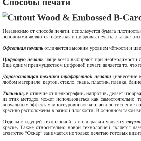
Способы печати
Независимо от способа печати, используется бумага плотност
основными являются: офсетная и цифровая печать, а также тисн
Офсетная печать
отличается высоким уровнем чёткости и цве
Цифровую печать
чаще всего выбирают при необходимости ср
Ещё одним преимуществом цифровой печати является то, что п
Дорогостоящая техника трафаретной печати
(нанесение к
любом материале: картон, стекло, ткань, пластик, плёнка, банн
Тиснение,
в
отличие от шелкографии, напротив, делает изобра
из этих методов может использоваться как самостоятельно, 
визуальным эффектам многоуровневое конгревное тиснение сов
красиво расположены в разной плоскости. В основном такой в
Отдельно идущей технологией в полиграфии является
термо
краске. Также относительно новой технологией является лаз
агентство “Оскар” занимается не только печатью готовых визит