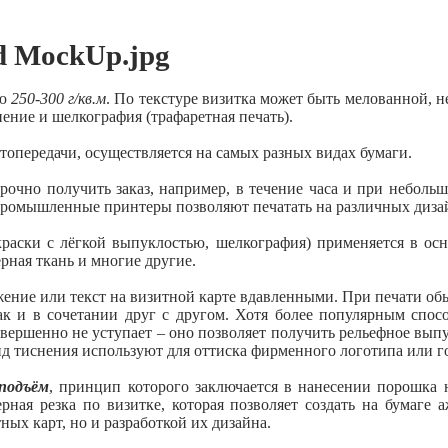
ью
250-300 г/кв.м
. По текстуре визитка может быть мелованной, н
ение и шелкография (трафаретная печать).
топередачи, осуществляется на самых разных видах бумаги.
очно получить заказ, например, в течение часа и при неболь
ромышленные принтеры позволяют печатать на различных дизайне
раски с лёгкой выпуклостью, шелкография) применяется в осн
ерная ткань и многие другие.
жение или текст на визитной карте вдавленными. При печати о
так и в сочетании друг с другом. Хотя более популярным спос
ершенно не уступает – оно позволяет получить рельефное выпу
ид тиснения используют для оттиска фирменного логотипа или 
подъём
, принцип которого заключается в нанесении порошка 
ерная резка по визитке, которая позволяет создать на бумаге
ных карт, но и разработкой их дизайна.